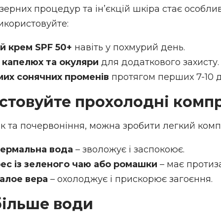
лазерних процедур та ін’єкцій шкіра стає особл
икористовуйте:
й крем SPF 50+
навіть у похмурий день.
капелюх та окуляри
для додаткового захисту.
мих сонячних променів
протягом перших 7-10 д
истовуйте прохолодні комп
к та почервоніння, можна зробити легкий комп
ермальна вода
– зволожує і заспокоює.
ес із зеленого чаю або ромашки
– має протиз
 алое вера
– охолоджує і прискорює загоєння.
більше води