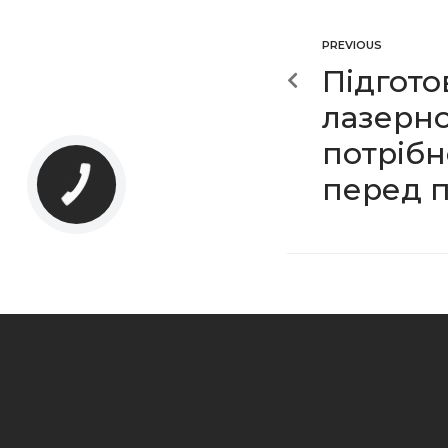
PREVIOUS
Підгото
лазерно
потрібн
перед 