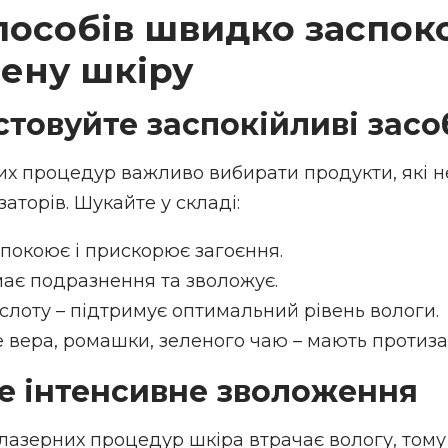
пособів швидко заспок
ену шкіру
стовуйте заспокійливі засо
х процедур важливо вибирати продукти, які не
заторів. Шукайте у складі:
спокоює і прискорює загоєння.
має подразнення та зволожує.
слоту – підтримує оптимальний рівень вологи.
е вера, ромашки, зеленого чаю – мають протиза
те інтенсивне зволоження
а лазерних процедур шкіра втрачає вологу, том