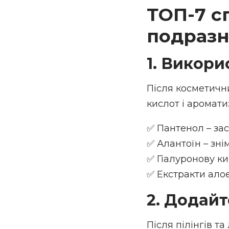
ТОП-7 с
подразн
1. Викори
Після косметични
кислот і аромати
✅ Пантенол – за
✅ Алантоїн – зні
✅ Гіалуронову ки
✅ Екстракти ало
2. Додай
Після пілінгів т