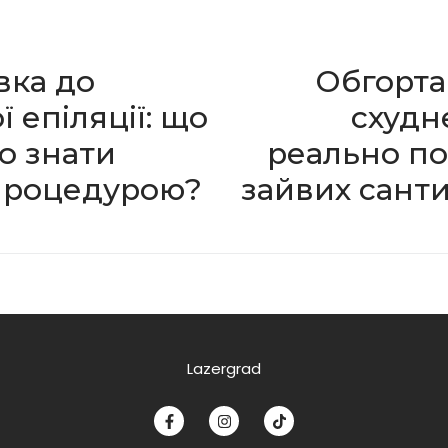
вка до
Обгорта
ї епіляції: що
схудн
о знати
реально по
процедурою?
зайвих сант
Lazergrad