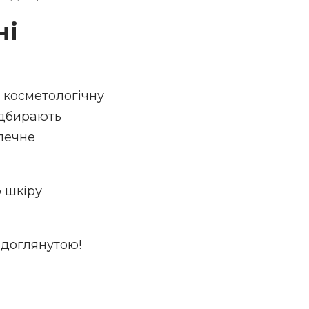
ні
 косметологічну
ідбирають
печне
 шкіру
 доглянутою!