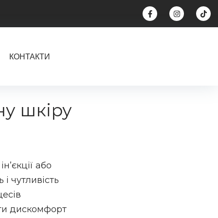
КОНТАКТИ
ну шкіру
ін’єкції або
 і чутливість
цесів
ти дискомфорт