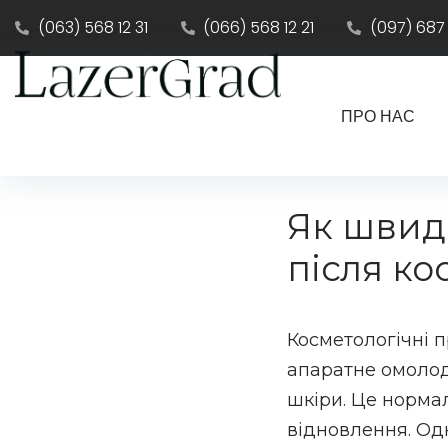
(063) 568 12 31
(066) 568 12 21
(097) 687
ПРО НАС
Як швид
після к
Косметологічні п
апаратне омолодж
шкіри. Це нормал
відновлення. О