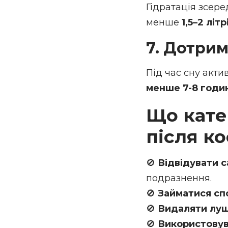
Гідратація зсер
менше
1,5–2 літ
7. Дотри
Під час сну акти
менше 7-8 годи
Що кате
після к
🚫
Відвідувати с
подразнення.
🚫
Займатися сп
🚫
Видаляти лущ
🚫
Використовув