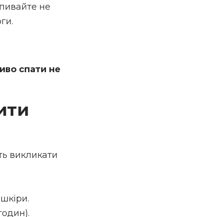
ипивайте не
ги.
иво спати не
ити
ть викликати
шкіри.
годин).