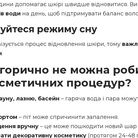
едини допомагає шкірі швидше відновитися. В
рів води
на день, щоб підтримувати баланс воло
муйтеся режиму сну
візується процес відновлення шкіри, тому
важл
н
.
горично не можна роб
осметичних процедур?
ауну, лазню, басейн
– гаряча вода і пара можу
ортом
– піт може спричинити запалення.
ення вручну
– це може пошкодити новий шар 
ати декоративну косметику
(протягом 24-48 