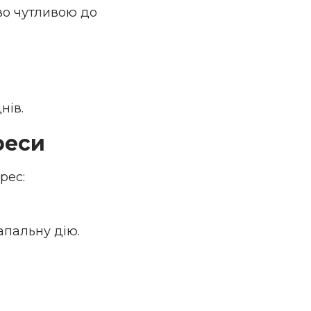
иво чутливою до
нів.
реси
рес:
апальну дію.