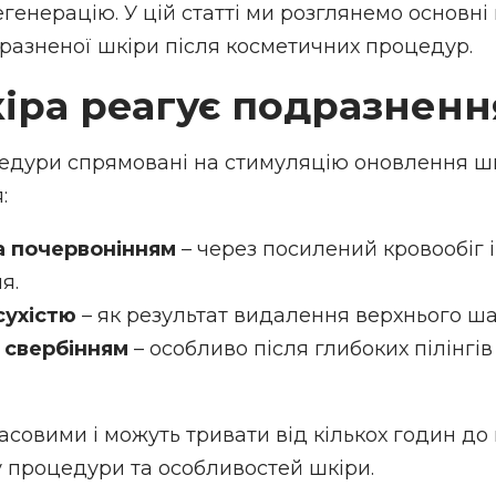
генерацію. У цій статті ми розглянемо основні
разненої шкіри після косметичних процедур.
іра реагує подразнен
едури спрямовані на стимуляцію оновлення шк
:
а почервонінням
– через посилений кровообіг і
я.
сухістю
– як результат видалення верхнього ша
 свербінням
– особливо після глибоких пілінгі
часовими і можуть тривати від кількох годин до 
у процедури та особливостей шкіри.