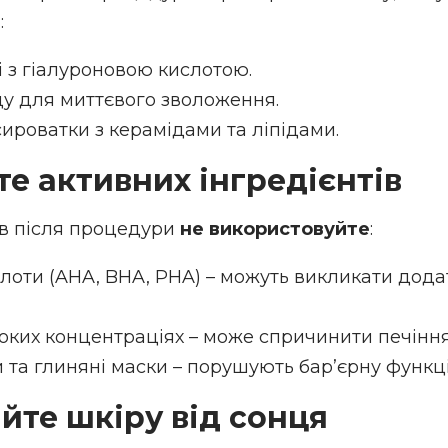
:
і з гіалуроновою кислотою.
ду для миттєвого зволоження.
ироватки з керамідами та ліпідами.
те активних інгредієнтів
ів після процедури
не використовуйте
:
слоти (AHA, BHA, PHA) – можуть викликати дода
соких концентраціях – може спричинити печіння
 та глиняні маски – порушують бар’єрну функц
йте шкіру від сонця