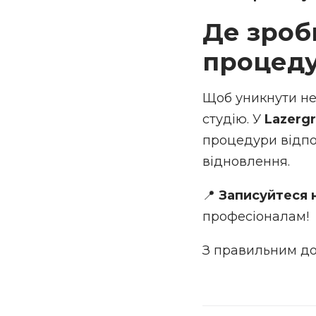
Де зроб
процед
Щоб уникнути не
студію. У
Lazerg
процедури відпо
відновлення.
📍
Записуйтеся н
професіоналам!
З правильним до