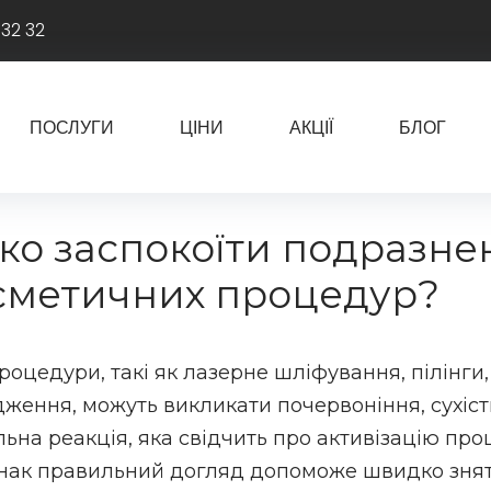
 32 32
ПОСЛУГИ
ЦІНИ
АКЦІЇ
БЛОГ
ко заспокоїти подразне
осметичних процедур?
роцедури, такі як лазерне шліфування, пілінги, 
ення, можуть викликати почервоніння, сухість
ьна реакція, яка свідчить про активізацію про
днак правильний догляд допоможе швидко зня