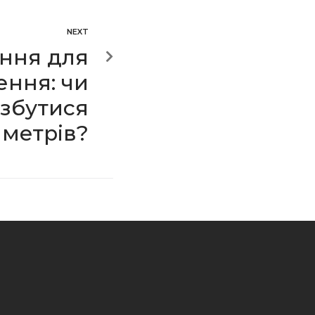
NEXT
ння для
ення: чи
збутися
иметрів?