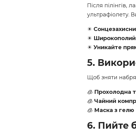
Після пілінгів, 
ультрафіолету. В
☀
Сонцезахисни
☀
Широкополий 
☀
Уникайте пря
5. Викор
Щоб зняти набря
🧊
Прохолодна т
🧊
Чайний компр
🧊
Маска з гелю
6. Пийте 