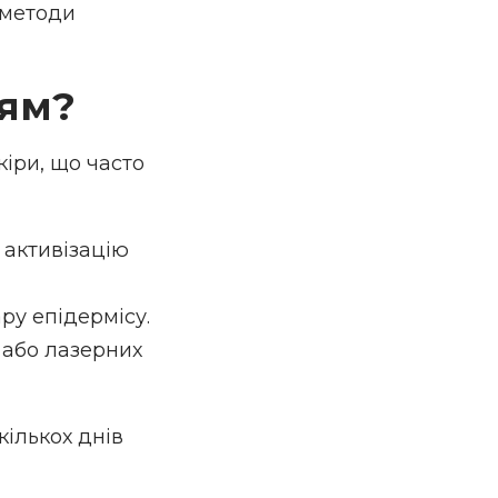
 методи
ням?
іри, що часто
 активізацію
ру епідермісу.
в або лазерних
кількох днів