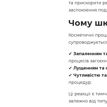
та прискорити ре
заспокоєння под
Чому шк
Косметичні проц
супроводжується
✔
Запаленням т
процесів загоєнн
✔
Лущенням та 
✔
Чутливістю та
процедур.
Ці реакції є тим
залежно від тип