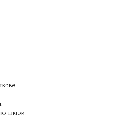
ткове
.
ію шкіри.