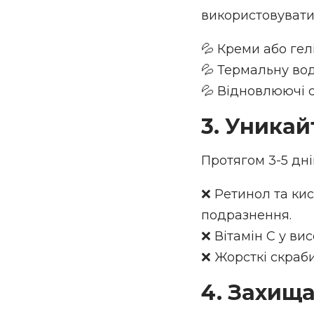
використовувати
💦 Креми або гел
💦 Термальну во
💦 Відновлюючі с
3. Уникай
Протягом 3-5 дн
❌ Ретинол та ки
подразнення.
❌ Вітамін С у ви
❌ Жорсткі скраби
4. Захища