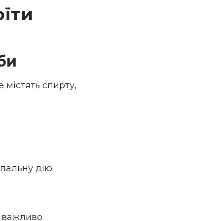
оїти
би
 містять спирту,
пальну дію.
у важливо