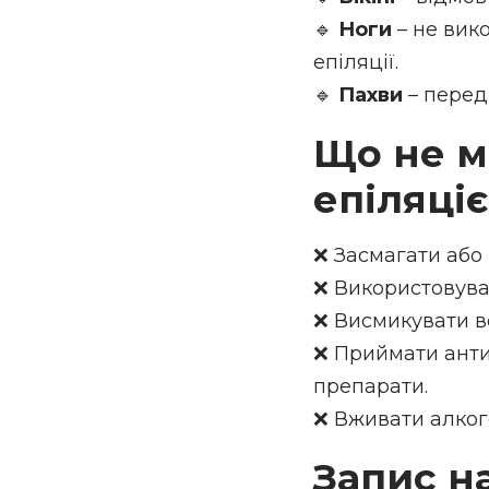
🔹
Ноги
– не вик
епіляції.
🔹
Пахви
– перед
Що не м
епіляці
❌ Засмагати або 
❌ Використовува
❌ Висмикувати во
❌ Приймати анти
препарати.
❌ Вживати алког
Запис на