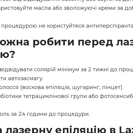
ористовуйте масла або зволожуючі креми за до
 процедурою не користуйтеся антиперспірант
ожна робити перед ла
єю?
відвідувати солярій мінімум за 2 тижні до про
ти автозасмагу.
лосся (воскова епіляція, шугаринг, пінцет).
біотики тетрациклінової групи або фотосенсиб
оль за 24 години до процедури.
 лазерну епіляцію в La