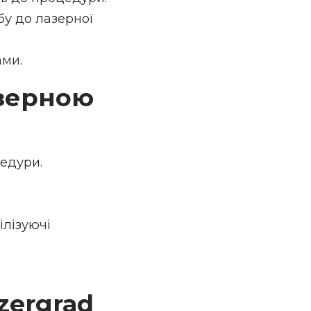
бу до лазерної
ами.
зерною
цедури.
ілізуючі
zergrad