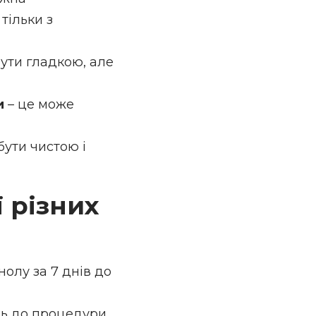
тільки з
бути гладкою, але
и
– це може
бути чистою і
ї різних
нолу за 7 днів до
нь до процедури.