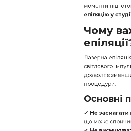
моменти підгото
епіляцію у студі
Чому ва
епіляції
Лазерна епіляці
світлового імпул
дозволяє зменши
процедури.
Основні п
✔
Не засмагати
що може спричин
✔
Не висмикуват