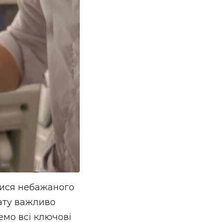
тися небажаного
ату важливо
емо всі ключові