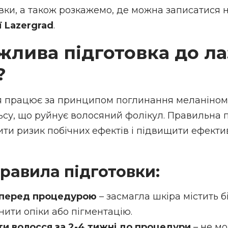
вки, а також розкажемо, де можна записатися 
ї Lazergrad
.
жлива підготовка до ла
?
я працює за принципом поглинання меланіном 
ьсу, що руйнує волосяний фолікул. Правильна 
ти ризик побічних ефектів і підвищити ефекти
равила підготовки:
 перед процедурою
– засмагла шкіра містить б
ити опіки або пігментацію.
и волосся за 2-4 тижні до процедури
– не м