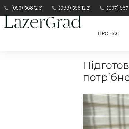
(063) 568 12 31
(066) 568 12 21
(097) 687
ПРО НАС
Підготов
потрібн