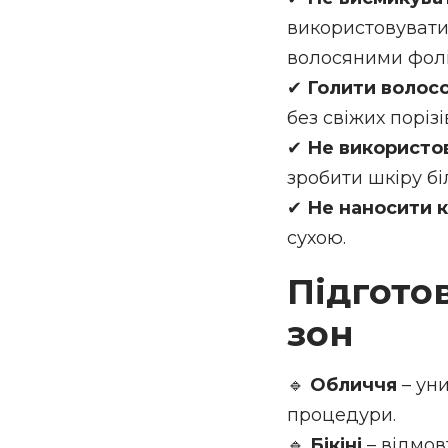
використовувати 
волосяними фолі
✔
Голити волосс
без свіжих поріз
✔
Не використов
зробити шкіру б
✔
Не наносити 
сухою.
Підготов
зон
🔹
Обличчя
– уни
процедури.
🔹
Бікіні
– відмов