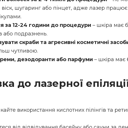
віск, шугаринг або пінцет, адже лазер працює 
кулами.
я за 12-24 години до процедури
– шкіра має 
ів або подразнень.
увати скраби та агресивні косметичні засоб
ільш чутливою.
креми, дезодоранти або парфуми
– шкіра має 
ка до лазерної епіляці
кайте використання кислотних пілінгів та рети
теся від відвідування басейну або сауни за де