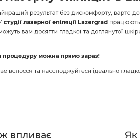
йкращий результат без дискомфорту, варто до
 У
студії лазерної епіляції Lazergrad
працюють 
оможуть вам досягти гладкої та доглянутої шкір
а процедуру можна прямо зараз!
йве волосся та насолоджуйтеся ідеально глад
аж впливає
Як