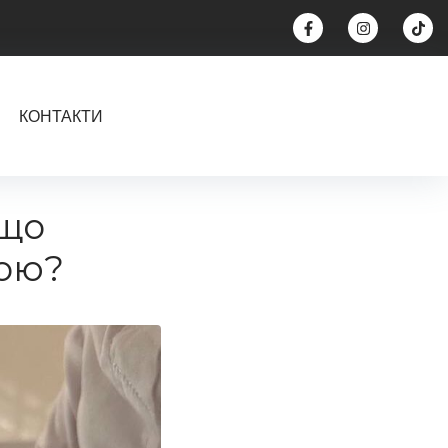
КОНТАКТИ
 що
рою?