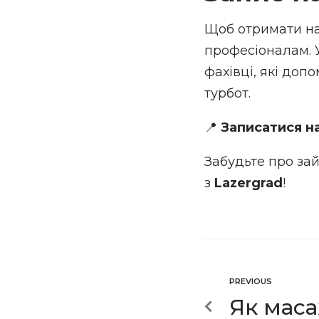
Щоб отримати на
професіоналам.
фахівці, які доп
турбот.
📍
Записатися н
Забудьте про за
з
Lazergrad
!
PREVIOUS
Як мас