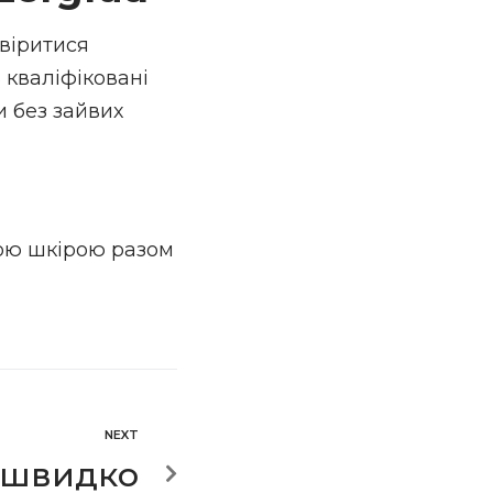
віритися
кваліфіковані
и без зайвих
кою шкірою разом
NEXT
 швидко