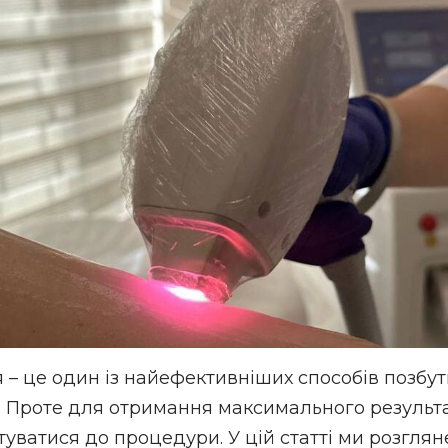
я – це один із найефективніших способів позбу
. Проте для отримання максимального результ
уватися до процедури. У цій статті ми розглян