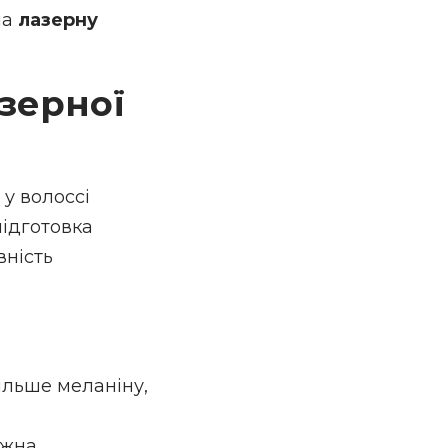
на
лазерну
зерної
у волоссі
підготовка
вність
ільше меланіну,
ожна