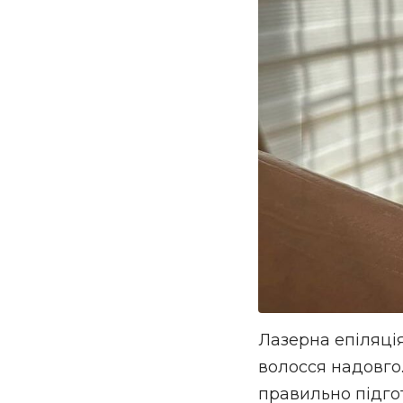
Лазерна епіляці
волосся надовго
правильно підгот