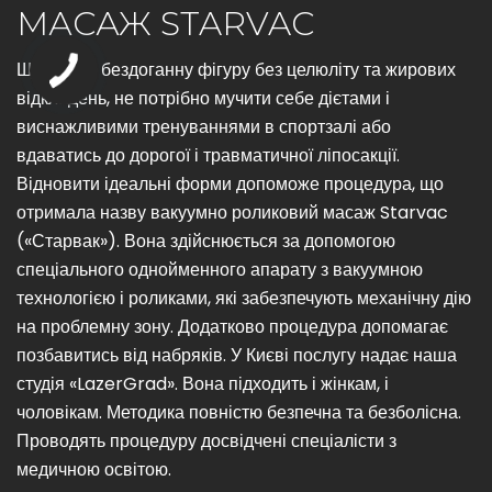
МАСАЖ STARVAC
Щоб мати бездоганну фігуру без целюліту та жирових
відкладень, не потрібно мучити себе дієтами і
виснажливими тренуваннями в спортзалі або
вдаватись до дорогої і травматичної ліпосакції.
Відновити ідеальні форми допоможе процедура, що
отримала назву вакуумно роликовий масаж Starvac
(«Старвак»). Вона здійснюється за допомогою
спеціального однойменного апарату з вакуумною
технологією і роликами, які забезпечують механічну дію
на проблемну зону. Додатково процедура допомагає
позбавитись від набряків. У Києві послугу надає наша
студія «LazerGrad». Вона підходить і жінкам, і
чоловікам. Методика повністю безпечна та безболісна.
Проводять процедуру досвідчені спеціалісти з
медичною освітою.