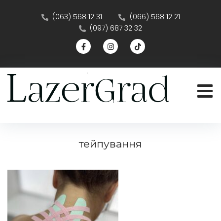
(063) 568 12 31
(066) 568 12 21
(097) 687 32 32
тейпування