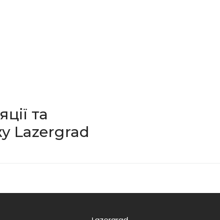
яції та
у Lazergrad
Lazergrad