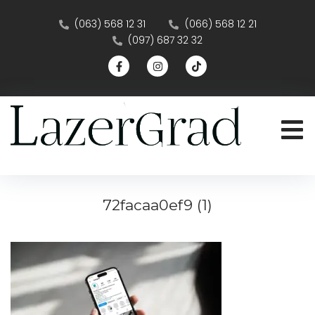
(063) 568 12 31
(066) 568 12 21
(097) 687 32 32
72facaa0ef9 (1)